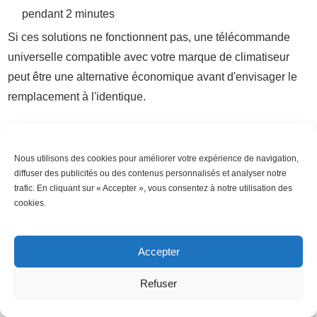
pendant 2 minutes
Si ces solutions ne fonctionnent pas, une télécommande
universelle compatible avec votre marque de climatiseur
peut être une alternative économique avant d'envisager le
remplacement à l'identique.
Questions de nos lecteurs
Nous utilisons des cookies pour améliorer votre expérience de navigation,
Comment réinitialiser ma télécommande
diffuser des publicités ou des contenus personnalisés et analyser notre
de climatiseur ?
trafic. En cliquant sur « Accepter », vous consentez à notre utilisation des
cookies.
Pour réinitialiser votre télécommande, retirez les piles
pendant environ 2 minutes. Cela permet d'effacer toute
Accepter
programmation ou erreur éventuelle. Réinsérez ensuite les
piles en respectant la polarité.
Refuser
Sur certains modèles, notamment Daikin et Mitsubishi, vous