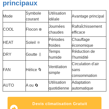
principaux
Symbole
Utilisation
Mode
Avantage principal
courant
idéale
Journées
Rafraîchissement
COOL
Flocon ❄️
chaudes
efficace
Périodes
Chauffage
HEAT
Soleil 🔆
froides
économique
Temps
Réduction de
DRY
Goutte 💧
humide
l'humidité
Circulation d'air
Ventilation
FAN
Hélice 🌀
sans
simple
consommation
Utilisation
Adaptation
AUTO
A ou 🔄
quotidienne
automatique
Devis climatisation Gratuit