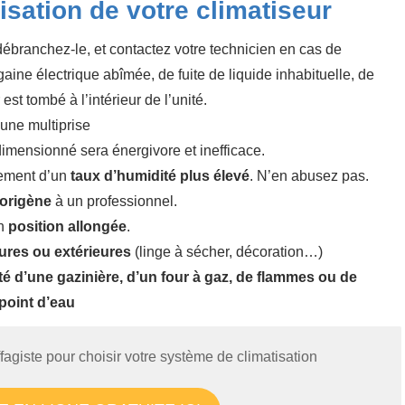
lisation de votre climatiseur
débranchez-le, et contactez votre technicien en cas de
gaine électrique abîmée, de fuite de liquide inhabituelle, de
est tombé à l’intérieur de l’unité.
 une multiprise
imensionné sera énergivore et inefficace.
ement d’un
taux d’humidité plus élevé
. N’en abusez pas.
gorigène
à un professionnel.
en
position allongée
.
ures ou extérieures
(linge à sécher, décoration…)
té d’une gazinière, d’un four à gaz, de flammes ou de
point d’eau
giste pour choisir votre système de climatisation